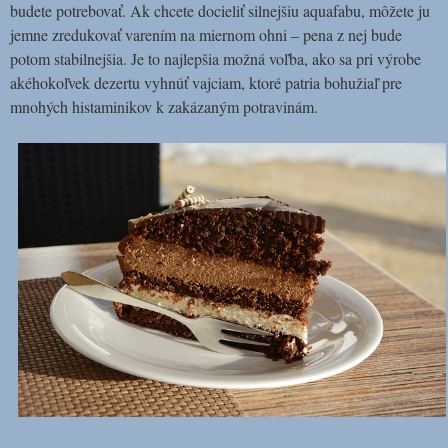
budete potrebovať. Ak chcete docieliť silnejšiu aquafabu, môžete ju
jemne zredukovať varením na miernom ohni – pena z nej bude
potom stabilnejšia. Je to najlepšia možná voľba, ako sa pri výrobe
akéhokoľvek dezertu vyhnúť vajciam, ktoré patria bohužiaľ pre
mnohých histaminikov k zakázaným potravinám.