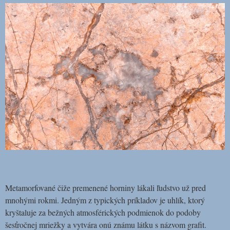
Metamorfované čiže premenené horniny lákali ľudstvo už pred
mnohými rokmi. Jedným z typických príkladov je uhlík, ktorý
kryštaluje za bežných atmosférických podmienok do podoby
šesťročnej mriežky a vytvára onú ​​známu látku s názvom grafit.