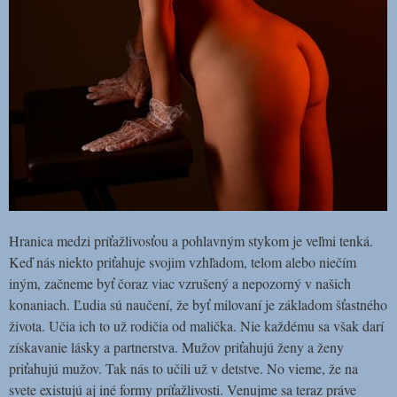
Hranica medzi príťažlivosťou a pohlavným stykom je veľmi tenká.
Keď nás niekto priťahuje svojim vzhľadom, telom alebo niečím
iným, začneme byť čoraz viac vzrušený a nepozorný v našich
konaniach.
Ľudia sú naučení, že byť milovaní je základom šťastného
života. Učia ich to už rodičia od malička. Nie každému sa však darí
získavanie lásky a partnerstva. Mužov priťahujú ženy a ženy
priťahujú mužov. Tak nás to učili už v detstve. No vieme, že na
svete existujú aj iné formy príťažlivosti. Venujme sa teraz práve