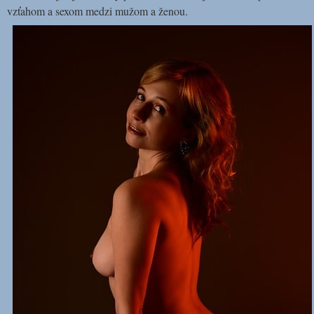
vzťahom a sexom medzi mužom a ženou.