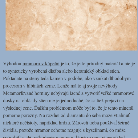
Výhodou
mramoru v kúpeľni
je to, že je to prírodný materiál a nie je
to synteticky vyrobená dlažba alebo keramický obklad stien.
Pokladáte na steny teda kameň v podobe, ako vznikal dlhodobým
procesom v hlbinách
zeme
. Lenže má to aj svoje nevýhody.
Metamorfované horniny nebývajú lacné a vytvoriť veľké mramorové
dosky na obklady stien nie je jednoduché, čo sa tiež prejaví na
výslednej cene. Ďalším problémom môže byť to, že je tento minerál
pomerne porézny. Na rozdiel od diamantu do seba môže vtiahnuť
niektoré nečistoty, napríklad hrdzu. Zároveň treba používať šetrné
čistidlá, pretože mramor ochotne reaguje s kyselinami, čo môže
spôsobiť trvalé poškodenie mramoru, ktoré sa prejaví napríklad