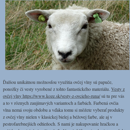
Ďalšou unikátnou možnosťou využitia ovčej vlny sú papuče,
ponožky či vesty vyrobené z tohto fantastického materiálu.
Vesty z
ovčej vlny https://www.koze.sk/vesty-z-ovcieho-runa/
sú tu pre vás
a to v rôznych zaujímavých variantoch a farbách. Farbená ovčia
vlna nemá svoju obdobu a vďaka tomu si môžete vyberať produkty
z ovčej vlny nielen v klasickej bielej a béžovej farbe, ale aj v
pestrofarebnejších odtieňoch. S nami je nakupovanie hračkou a