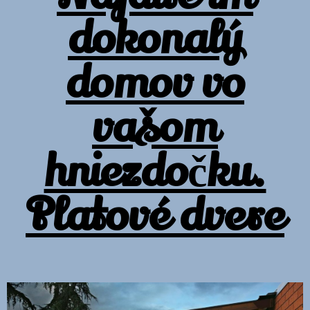
dokonalý
domov vo
vašom
hniezdočku.
Platové dvere