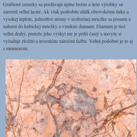
Grafitové ceruzky sa predávajú úplne bežne a tieto výrobky sú
zároveň veľmi lacné. Ak však podrobíte uhlík obrovskému tlaku a
vysokej teplote, jednotlivé atómy v šesťročnej mriežke sa posunú a
nahustí do kubickej mriežky a vznikne diamant. Diamant je tiež
veľmi drahý, pretože jeho výskyt nie je príliš častý a navyše si
vyžaduje zložitú a investične náročnú ťažbu. Veľmi podobné je to aj
s mramorom.