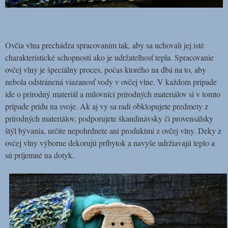
Ovčia vlna prechádza spracovaním tak, aby sa uchovali jej isté
charakteristické schopnosti ako je udržateľnosť tepla. Spracovanie
ovčej vlny je špeciálny proces, počas ktorého na dbá na to, aby
nebola odstránená viazanosť vody v ovčej vlne. V každom prípade
ide o prírodný materiál a milovníci prírodných materiálov si v tomto
prípade prídu na svoje. Ak aj vy sa radi obklopujete predmety z
prírodných materiálov, podporujete škandinávsky či provensálsky
štýl bývania, určite nepohrdnete ani produktmi z ovčej vlny. Deky z
ovčej vlny výborne dekorujú príbytok a navyše udržiavajú teplo a
sú príjemné na dotyk.