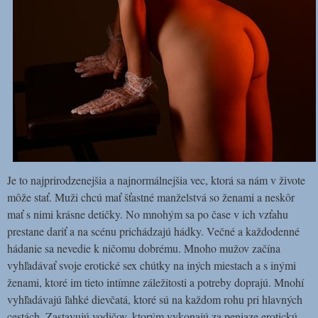
Je to najprirodzenejšia a najnormálnejšia vec, ktorá sa nám v živote
môže stať. Muži chcú mať šťastné manželstvá so ženami a neskôr
mať s nimi krásne detičky. No mnohým sa po čase v ich vzťahu
prestane dariť a na scénu prichádzajú hádky. Večné a každodenné
hádanie sa nevedie k ničomu dobrému. Mnoho mužov začína
vyhľadávať svoje erotické sex chútky na iných miestach a s inými
ženami, ktoré im tieto intímne záležitosti a potreby doprajú. Mnohí
vyhľadávajú ľahké dievčatá, ktoré sú na každom rohu pri hlavných
cestách. Zastavujú vodičov, ktorým vykonajú za peniaze erotickú