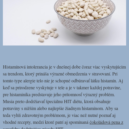
Histamínová intolerancia je v dnešnej dobe čoraz viac vyskytujúcim
sa trendom, ktorý prináša výrazné obmedzenia v stravovaní. Pri
tomto type alergie telo nie je schopné odbúravať látku histamín. Aj
keď sa prirodzene vyskytuje v tele a je v takmer každej potravine,
pre histaminika predstavuje jeho prítomnosť výrazný problém.
Musia preto dodržiavať špeciálnu HIT diétu, ktorá obsahuje
potraviny s nižším alebo najlepšie žiadnym histamínom. Aby sa
teda vyhli zdravotným problémom, je viac než nutné poznať aj
vhodné recepty, medzi ktoré patrí aj spomínaná
čokoládová pena z
aquafaby dodržujúca zásady HIT
.