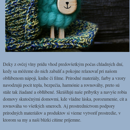
Deky z ovčej vlny prídu vhod predovšetkým počas chladných dní,
kedy sa môžeme do nich zabaliť a pokojne relaxovať pri našom
obľúbenom nápoji, knihe či filme. Prírodné materiály, farby a vzory
navodzujú pocit tepla, bezpečia, harmónie a rovnováhy, preto sú
stále tak žiadané a obľúbené. Skrášľujú naše príbytky a navyše robia
domovy skutočnými domovmi, kde vládne láska, porozumenie, cit a
rovnováha vo všetkých smeroch. Aj prostredníctvom podpory
prírodných materiálov a produktov si vieme vytvoriť prostredie, v
ktorom sa my a naši blízki cítime príjemne.