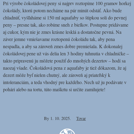
Pri výrobe čokoládovej peny si najprv roztopíme 100 gramov horkej
čokolády, ktorú potom necháme na pár minút odstáť. Ako bude
chladnúť, vyšľaháme si 150 ml aquafaby so štipkou soli do pevnej
peny – presne tak, ako robíme sneh z bielkov. Postupne pridávame
aj cukor, kým nie je zmes krásne lesklá a dostatočne pevná. Na
záver jemne vmiešavame roztopenú čokoládu tak, aby pena
nespadla, a aby sa zároveň zmes dobre premiešala. K dokonalej
čokoládovej pene už vás delia len 3 hodiny tuhnutia v chladničke –
takto pripravenú ju môžete použiť do mnohých dezertov – hodí sa
naozaj všade. Čokoládová pena z aquafaby je tiež dôkazom, že aj
dezert môže byť nielen chutný, ale zároveň aj priateľský k
intoleranciám, a teda vhodný pre každého. Nech už ju podávate v
pohári alebo na tortu, túto maškrtu si určite zamilujete!
By
1. 10. 2025.
Tovar