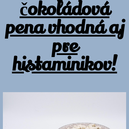
čokoládová
pena vhodná aj
pre
histaminikov!