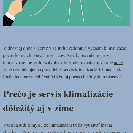
V dnešnej dobe si čoraz viac ľudí uvedomuje význam klimatizácie
počas horúcich letných mesiacov. Avšak, pravidelný servis
klimatizácie nie je dôležitý iba v lete, ale rovnako aj v zime
ani v
zime nezabúdajte na pravidelný servis klimatizácie Klimania.sk
.
Prečo teda nezanedbávať údržbu aj počas chladných mesiacov?
Prečo je servis klimatizácie
dôležitý aj v zime
Väčšina ľudí si myslí. že klimatizáciu treba využívať iba na
chladenie. No moderné systémy klimatizácie sú často vybavené aj