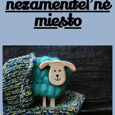
nezameniteľné
miesto