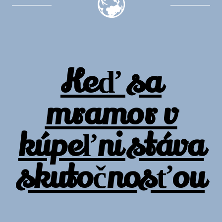
Keď sa
mramor v
kúpeľni stáva
skutočnosťou