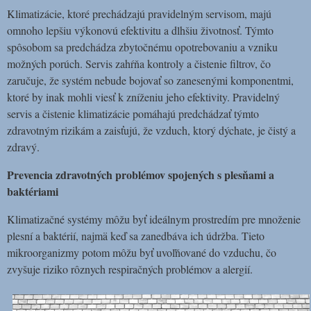
Klimatizácie, ktoré prechádzajú pravidelným servisom, majú
omnoho lepšiu výkonovú efektivitu a dlhšiu životnosť. Týmto
spôsobom sa predchádza zbytočnému opotrebovaniu a vzniku
možných porúch. Servis zahŕňa kontroly a čistenie filtrov, čo
zaručuje, že systém nebude bojovať so zanesenými komponentmi,
ktoré by inak mohli viesť k zníženiu jeho efektivity. Pravidelný
servis a čistenie klimatizácie pomáhajú predchádzať týmto
zdravotným rizikám a zaisťujú, že vzduch, ktorý dýchate, je čistý a
zdravý.
Prevencia zdravotných problémov spojených s plesňami a
baktériami
Klimatizačné systémy môžu byť ideálnym prostredím pre množenie
plesní a baktérií, najmä keď sa zanedbáva ich údržba. Tieto
mikroorganizmy potom môžu byť uvoľňované do vzduchu, čo
zvyšuje riziko rôznych respiračných problémov a alergií.