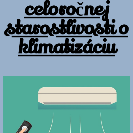
celoročnej
starostlivosti o
klimatizáciu