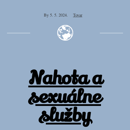
By
5. 5. 2024.
Tovar
Nahota a
sexuálne
služby