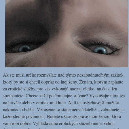
Ak ste muž, určite rozmýšľate nad týmto nezabudnuteľným zážitok,
ktorý by ste si chceli dopriať od inej ženy. Ženám, ktorým zaplatíte
za erotické služby, pre vás vykonajú naozaj všetko, na čo si len
spomeniete. Chcete zažiť po čom tajne snívate? Vyskúšajte
nitra sex
na priváte alebo v erotickom klube. Aj tí najostýchavejší muži sa
nakoniec odvážia. Vzrušenie sa stane neovládateľné a zabudnete na
každodenné povinnosti. Budete užasnutý práve inou ženou, ktorá
vám robí dobre.
Vyhľadávanie erotických služieb nie je veľmi