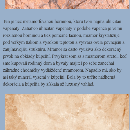
Ten je tiež metamorfovanou horninou, ktorú tvorí najmä uhličitan
vápenatý. Zatiaľ čo uhličitan vápenatý v podobe vápenca je veľmi
rozšírenou horninou a tiež pomerne lacnou, mramor kryštalizuje
pod veľkým tlakom a vysokou teplotou a vytvára oveľa pevnejšiu a
zaujímavejšiu štruktúru. Mramor sa často využíva ako dekoračný
prvok na obklady kúpeľní. Prvýkrát som sa s mramorom stretol, keď
sme kupovali rodinný dom a bývalý majiteľ po sebe zanechal
záhradné chodníčky vydláždené mramorom. Napadlo mi, ako by
asi taký minerál vyzeral v kúpeľni. Bola by to určite nádherná
dekorácia a kúpeľňa by získala až luxusný vzhľad.