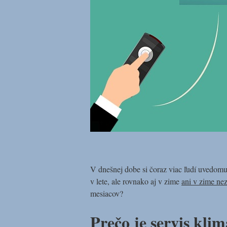
V dnešnej dobe si čoraz viac ľudí uvedomuj
v lete, ale rovnako aj v zime
ani v zime nez
mesiacov?
Prečo je servis klim