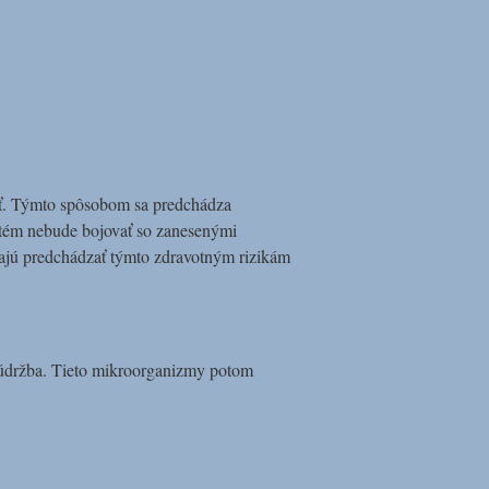
osť. Týmto spôsobom sa predchádza
ystém nebude bojovať so zanesenými
áhajú predchádzať týmto zdravotným rizikám
 údržba. Tieto mikroorganizmy potom