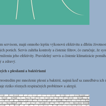
ným servisom, majú omnoho lepšiu výkonovú efektivitu a dlhšiu životn
 porúch. Servis zahŕňa kontroly a čistenie filtrov, čo zaručuje, že s
níženiu jeho efektivity. Pravidelný servis a čistenie klimatizácie pom
tý a zdravý.
ných s plesňami a baktériami
rostredím pre množenie plesní a baktérií, najmä keď sa zanedbáva ich
e riziko rôznych respiračných problémov a alergií.