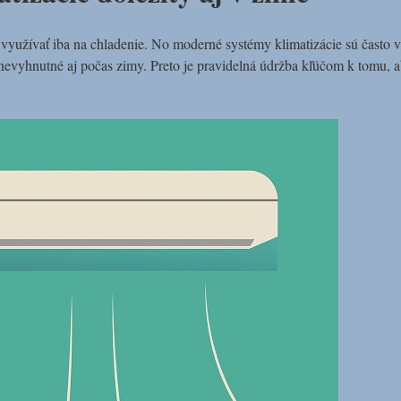
ba využívať iba na chladenie. No moderné systémy klimatizácie sú často
 nevyhnutné aj počas zimy. Preto je pravidelná údržba kľúčom k tomu, a