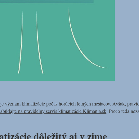
e význam klimatizácie počas horúcich letných mesiacov. Avšak, pravidel
abúdajte na pravidelný servis klimatizácie Klimania.sk
. Prečo teda ne
atizácie dôležitý aj v zime