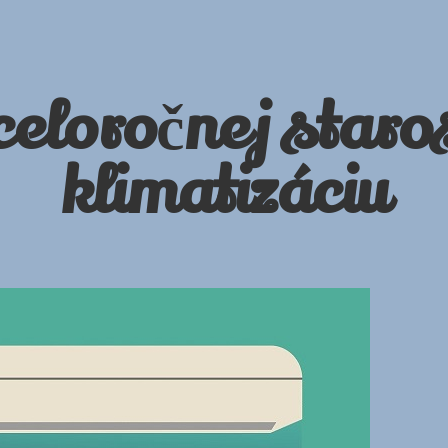
eloročnej staros
klimatizáciu