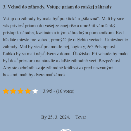
3. Vchod do záhrady. Vstupe priam do rajskej záhrady
Vstup do záhrady by mala byť praktická a „šikovná“. Mali by sme
vás priviesť priamo do vašej zelenej ríše a umožniť vám ľahký
prístup k náradie, kvetinám a iným záhradným pomocníkom. Keď
hľadáte miesto pre vchod, premýšľajte o týchto veciach. Umiestnenie
záhrady. Mal by viesť priamo do nej, logicky, že? Prístupnosť.
Ľahko by sa mali nájsť dvere z domu. Úložisko. Pri vchode by malo
byť dosť priestoru na náradie a ďalšie záhradné veci. Bezpečnosť.
Aby ste ochránili svoje záhradné kráľovstvo pred nezvanými
hostami, mali by dvere mať zámok.
3.9/5 - (16 votes)
By
25. 3. 2024.
Tovar