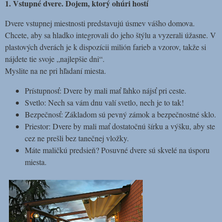
1. Vstupné dvere. Dojem, ktorý ohúri hostí
Dvere vstupnej miestnosti predstavujú úsmev vášho domova.
Chcete, aby sa hladko integrovali do jeho štýlu a vyzerali úžasne. V
plastových dverách je k dispozícii milión farieb a vzorov, takže si
nájdete tie svoje „najlepšie dni“.
Myslite na ne pri hľadaní miesta.
Prístupnosť: Dvere by mali mať ľahko nájsť pri ceste.
Svetlo: Nech sa vám dnu valí svetlo, nech je to tak!
Bezpečnosť: Základom sú pevný zámok a bezpečnostné sklo.
Priestor: Dvere by mali mať dostatočnú šírku a výšku, aby ste
cez ne prešli bez tanečnej vložky.
Máte maličkú predsieň? Posuvné dvere sú skvelé na úsporu
miesta.