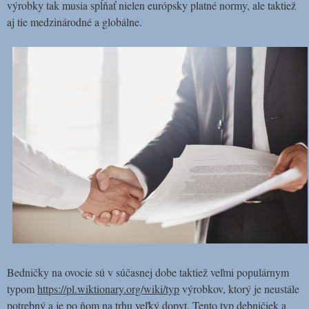
výrobky tak musia spĺňať nielen európsky platné normy, ale taktiež
aj tie medzinárodné a globálne.
Bedničky na ovocie sú v súčasnej dobe taktiež veľmi populárnym
typom
https://pl.wiktionary.org/wiki/typ
výrobkov, ktorý je neustále
potrebný a je po ňom na trhu veľký dopyt. Tento typ debničiek a