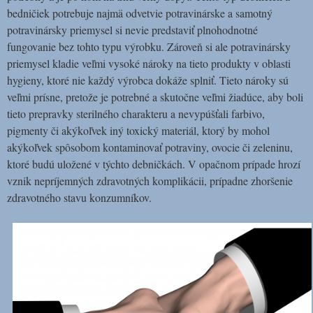
bedničiek potrebuje najmä odvetvie potravinárske a samotný
potravinársky priemysel si nevie predstaviť plnohodnotné
fungovanie bez tohto typu výrobku. Zároveň si ale potravinársky
priemysel kladie veľmi vysoké nároky na tieto produkty v oblasti
hygieny, ktoré nie každý výrobca dokáže splniť. Tieto nároky sú
veľmi prísne, pretože je potrebné a skutočne veľmi žiadúce, aby boli
tieto prepravky sterilného charakteru a nevypúšťali farbivo,
pigmenty či akýkoľvek iný toxický materiál, ktorý by mohol
akýkoľvek spôsobom kontaminovať potraviny, ovocie či zeleninu,
ktoré budú uložené v týchto debničkách. V opačnom prípade hrozí
vznik nepríjemných zdravotných komplikácii, prípadne zhoršenie
zdravotného stavu konzumníkov.