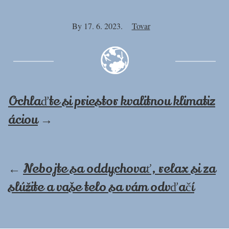
By
17. 6. 2023.
Tovar
Ochlaďte si priestor kvalitnou klimatiz
áciou
→
←
Nebojte sa oddychovať, relax si za
slúžite a vaše telo sa vám odvďačí