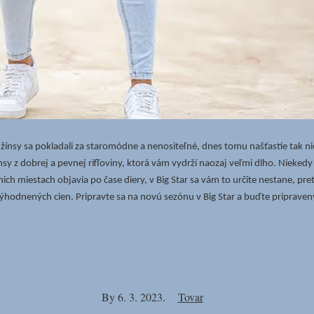
džínsy sa pokladali za staromódne a nenositeľné, dnes tomu našťastie tak nie
sy z dobrej a pevnej rifľoviny, ktorá vám vydrží naozaj veľmi dlho. Niekedy
ch miestach objavia po čase diery, v Big Star sa vám to určite nestane, pr
hodnených cien. Pripravte sa na novú sezónu v Big Star a buďte pripravený 
By
6. 3. 2023.
Tovar