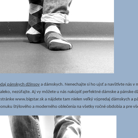
daj pánskych džínsov
a dámskych. Nenechajte si ho ujsť a navštívte nás v n
 ďaleko, nezúfajte. Aj vy môžete u nás nakúpiť perfektné dámske a pánske d
 stránke www.bigstar.sk a nájdete tam nielen veľký výpredaj dámskych a pá
ú ponuku štýlového a moderného oblečenia na všetky ročné obdobia a pre vš