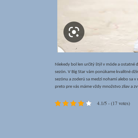
Niekedy bol len určitý štýl v móde a ostatné 
sezón. V Big Star vám ponúkame kvalitné džín
sezónu a zoderú sa medzi nohami alebo sa v ni
preto pre vás máme vždy množstvo zliav a zvý
4.1/5 - (17 votes)