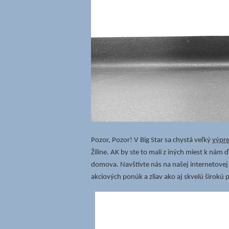
Pozor, Pozor! V Big Star sa chystá veľký
výpre
Žiline. AK by ste to mali z iných miest k nám
domova. Navštívte nás na našej internetovej
akciových ponúk a zliav ako aj skvelú širok