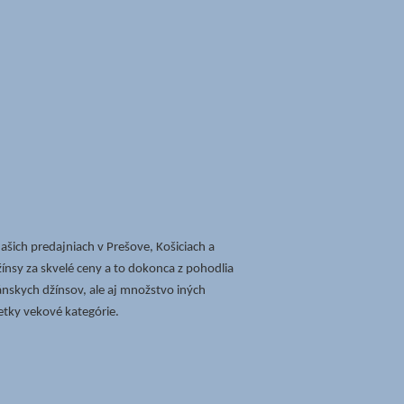
ašich predajniach v Prešove, Košiciach a
žínsy za skvelé ceny a to dokonca z pohodlia
nskych džínsov, ale aj množstvo iných
etky vekové kategórie.