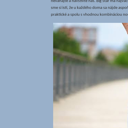
neváhajte a navštívte nás. Big Star má najväč
sme si istí, že u každého doma sa nájde aspo
praktické a spolu s vhodnou kombináciou nosi