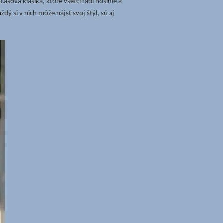
asová klasika, ktoré všetci radi nosíme a
ý si v nich môže nájsť svoj štýl, sú aj