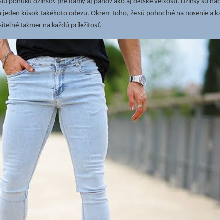
šiu ponuku džínsov pre dámy aj pánov ako aj detské veľkosti. Džínsy sú nadč
ň jeden kúsok takéhoto odevu. Okrem toho, že sú pohodlné na nosenie a každ
teľné takmer na každú príležitosť.