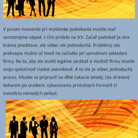
V prvom momente pri myšlienke podnikania musíte mať
samozrejme nápad, s čím prídete na trh. Začať podnikať je síce
krásna predstava, ale vôbec nie jednoduchá. Problémy vás
prekvapia možno už hneď na začiatku pri samotnom zakladaní
firmy. Na to, aby ste mohli legálne zarábať a vlastniť firmu musíte
svoju spoločnosť riadne zaevidovať. A to nie je vôbec jednoduchý
proces. Musíte sa pripraviť na dlhé čakacie lehoty, čas strávený
behaním po úradoch, vybavovania príslušných formalít či
investíciu nemalých peňazí.