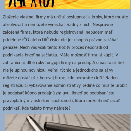
Zloženie vlastnej firmy má určitú postupnosť a kroky, ktoré musíte
absolvovať a nemôžete vynechať žiadny z nich. Nesprávne
založená firma, ktorá nebude registrovaná, nebudem mať
pridelené IČO alebo DIČ číslo, nie je schopná právne zarábať
peniaze. Nech vás však tento zložitý proces neodradí od
podnikania hneď na začiatku. Máte možnosť firmu si kúpiť.
V
zahraničí už dlhé roky fungujú firmy na predaj. A u nás to už tiež
nie je úplnou novinkou. Veľmi rýchlo a jednoducho sa aj vy
môžete dostať už k hotovej firme, kde nemusíte riešiť žiadnu
registráciu či vybavovanie administratívy. Jediné čo musíte urobiť
je podpísať kúpno predajnú zmluvu. Ihneď po podpísaní ste
právoplatným vlastníkom spoločnosti, ktorá môže ihneď začať
podnikať. Kde takéto firmy nájdete?