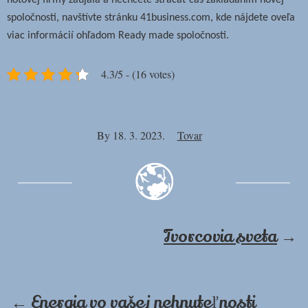
hotovej firmy zaujala a nechcete strácať čas zakladaním novej
spoločnosti, navštívte stránku 41business.com, kde nájdete oveľa
viac informácií ohľadom Ready made spoločnosti.
4.3/5 - (16 votes)
By
18. 3. 2023.
Tovar
Tvorcovia sveta
→
←
Energia vo vašej nehnuteľnosti