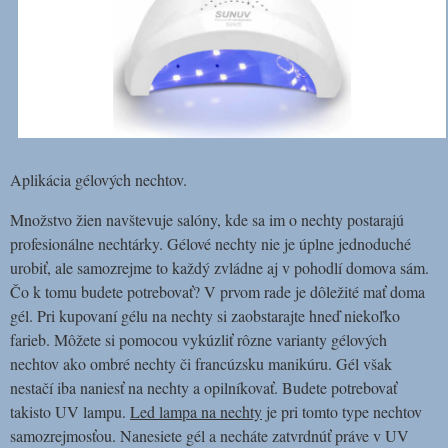
Aplikácia gélových nechtov.
Množstvo žien navštevuje salóny, kde sa im o nechty postarajú
profesionálne nechtárky. Gélové nechty nie je úplne jednoduché
urobiť, ale samozrejme to každý zvládne aj v pohodlí domova sám.
Čo k tomu budete potrebovať? V prvom rade je dôležité mať doma
gél. Pri kupovaní gélu na nechty si zaobstarajte hneď niekoľko
farieb. Môžete si pomocou vykúzliť rôzne varianty gélových
nechtov ako ombré nechty či francúzsku manikúru. Gél však
nestačí iba naniesť na nechty a opilníkovať. Budete potrebovať
takisto UV lampu.
Led lampa na nechty
je pri tomto type nechtov
samozrejmosťou. Nanesiete gél a necháte zatvrdnúť práve v UV