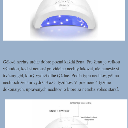
Gélové nechty určite dobre pozná každá žena. Pre ženu je veľkou
výhodou, keď si nemusí pravidelne nechty lakovať, ale nanesie si
trvácny gél, ktorý vydrží dlhé týždne. Podľa typu nechtov, gél na
nechtoch ženám vydrží 3 až 5 týždňov. V priemere 4 týždne
dokonalých, upravených nechtov, o ktoré sa netreba vôbec starať
.