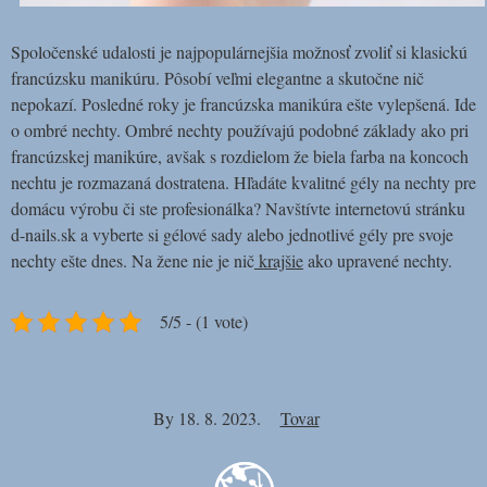
Spoločenské udalosti je najpopulárnejšia možnosť zvoliť si klasickú
francúzsku manikúru. Pôsobí veľmi elegantne a skutočne nič
nepokazí. Posledné roky je francúzska manikúra ešte vylepšená. Ide
o ombré nechty. Ombré nechty používajú podobné základy ako pri
francúzskej manikúre, avšak s rozdielom že biela farba na koncoch
nechtu je rozmazaná dostratena.
Hľadáte kvalitné gély na nechty pre
domácu výrobu či ste profesionálka? Navštívte internetovú stránku
d-nails.sk a vyberte si gélové sady alebo jednotlivé gély pre svoje
nechty ešte dnes. Na žene nie je nič
krajšie
ako upravené nechty.
5/5 - (1 vote)
By
18. 8. 2023.
Tovar