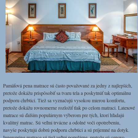
Pamäťová pena matrace sú často považované za jedny z najlepších,
pretože dokážu prispôsobiť sa tvaru tela a poskytnúť tak optimálnu
podporu chrbtici. Tiež sa vyznačujú vysokou mierou komfortu,
pretože dokážu rovnomerne rozložiť tlak po celom matraci. Latexové
matrace sú ďalším populárnym výberom pre tých, ktorí hľadajú
kvalitný matrac. Sú veľmi trvácne a odolné voči opotrebeniu,
navyše poskytujú dobrú podporu chrbtici a sú príjemné na dotyk.
Innerspring matrace sú tiež veľmi populárne, pretože sú cenovo