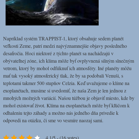
Napríklad systém TRAPPIST-1, ktorý obsahuje sedem planét
veľkosti Zeme, patrí medzi najvýznamnejšie objavy posledného
desaťročia. Hoci niektoré z týchto planét sa nachádzajú v
obývateľnej zóne, ich klíma môže byť ovplyvnená silným slnečným
vetrom, ktorý by mohol odfúknuť ich atmosféry. Iné planéty môžu
mať tak vysoký atmosferický tlak, že by sa podobali Venuši, s
teplotami takmer 500 stupňov Celzia. Keď uvažujeme o klíme na
exoplanétach, musíme si uvedomiť, že naša Zem je len jednou z
mnohých možných variácií. Našou túžbou je objaviť miesto, kde by
mohol existovať život. Klíma na exoplanétach môže byť kľúčom k
odhaleniu tejto záhady a možno nás jedného dňa privedie k
odpovedi na otázku, či sme vo vesmíre naozaj sami.
4.1/5 - (16 votes)