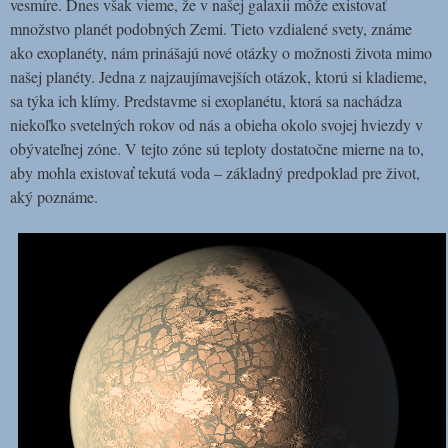
vesmíre. Dnes však vieme, že v našej galaxii môže existovať
množstvo planét podobných Zemi. Tieto vzdialené svety, známe
ako exoplanéty, nám prinášajú nové otázky o možnosti života mimo
našej planéty. Jedna z najzaujímavejších otázok, ktorú si kladieme,
sa týka ich klímy. Predstavme si exoplanétu, ktorá sa nachádza
niekoľko svetelných rokov od nás a obieha okolo svojej hviezdy v
obývateľnej zóne. V tejto zóne sú teploty dostatočne mierne na to,
aby mohla existovať tekutá voda – základný predpoklad pre život,
aký poznáme.