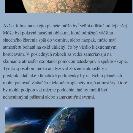
Avšak klíma na takejto planéte môže byť veľmi odlišná od tej našej.
Môže byť pokrytá hustými oblakmi, ktoré odrážajú väčšinu
slnečného žiarenia späť do vesmíru, alebo naopak, môže mať
atmosféru bohatú na oxid uhličitý, čo by viedlo k extrémnym
horúčavám. V posledných rokoch sa vedci zameriavajú na
skúmanie atmosfér exoplanét pomocou teleskopov a spektroskopie.
Týmto spôsobom môžu analyzovať zloženie atmosféry a
predpokladať, aké klimatické podmienky by na týchto planétach
mohli panovať. Zatiaľ čo niektoré exoplanéty majú atmosféry, ktoré
by mohli podporovať mierne podnebie, iné by mohli byť
nehostinnými púšťami alebo zamrznutými svetmi.