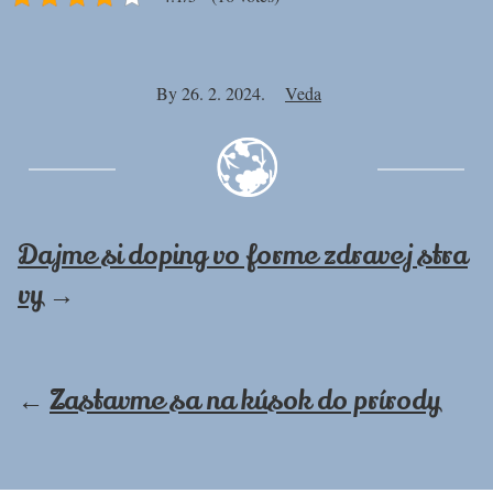
By
26. 2. 2024.
Veda
Dajme si doping vo forme zdravej stra
vy
→
←
Zastavme sa na kúsok do prírody