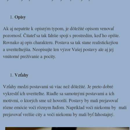
Opisy
Ak aj nepatríte k opisným typom, je dôležité opisom venovať
pozornosť. Čitateľ sa tak ľahšie spojí s prostredím, keď ho opíšte.
Rovnako aj opis charakteru. Postava sa tak stane realistickejšou
a uveriteľnejšia. Neopisujte len výzor Vašej postavy ale aj jej
vnútorné prežívanie a pocity.
Vzťahy
Vzťahy medzi postavami sú viac než dôležité. Je preto dobré
vykresliť ich uveriteľne. Riaďte sa samotnými postavami a ich
motívmi, o ktorých sme už hovorili. Postavy by mali prejavovať
rôzne emócie voči rôznym ľuďom. Napríklad voči niekomu by mali
prejavovať vrelšie city a voči niekomu by mali byť ľahostajný.