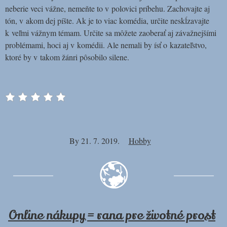
neberie veci vážne, nemeňte to v polovici príbehu. Zachovajte aj
tón, v akom dej píšte. Ak je to viac komédia, určite neskĺzavajte
k veľmi vážnym témam. Určite sa môžete zaoberať aj závažnejšími
problémami, hoci aj v komédii. Ale nemali by ísť o kazateľstvo,
ktoré by v takom žánri pôsobilo silene.
By
21. 7. 2019.
Hobby
Online nákupy = rana pre životné prost