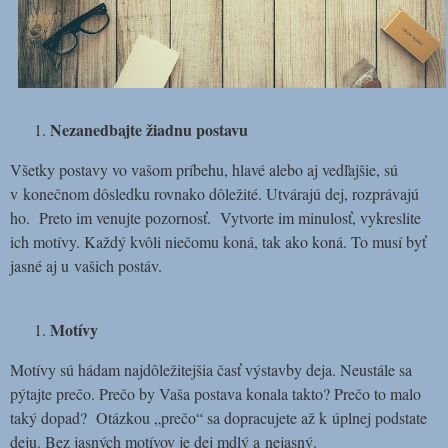
Nezanedbajte žiadnu postavu
Všetky postavy vo vašom príbehu, hlavé alebo aj vedľajšie, sú
v konečnom dôsledku rovnako dôležité. Utvárajú dej, rozprávajú
ho. Preto im venujte pozornosť. Vytvorte im minulosť, vykreslite
ich motívy. Každý kvôli niečomu koná, tak ako koná. To musí byť
jasné aj u vašich postáv.
Motívy
Motívy sú hádam najdôležitejšia časť výstavby deja. Neustále sa
pýtajte prečo. Prečo by Vaša postava konala takto? Prečo to malo
taký dopad? Otázkou „prečo“ sa dopracujete až k úplnej podstate
deju. Bez jasných motívov je dej mdlý a nejasný.