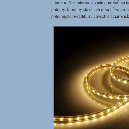
interiéru. Váš interiér si viete prerobiť le
potreby, ktoré by ste chceli upraviť vo svoj
potrebujete osvetliť. Svietivosť led žiarov