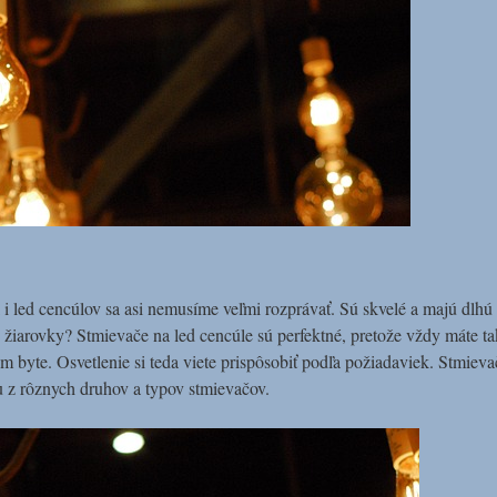
i led cencúlov sa asi nemusíme veľmi rozprávať. Sú skvelé a majú dlhú 
 žiarovky? Stmievače na led cencúle sú perfektné, pretože vždy máte tak
yte. Osvetlenie si teda viete prispôsobiť podľa požiadaviek. Stmieva
z rôznych druhov a typov stmievačov.