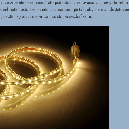
n tak, že zmeníte osvetlenie. Táto jednoduchá renovácia vás nevyjde veľmi 
ej nehnuteľnosti. Led svietidlá si namontujte tak, aby ste mali dostatočn
iek je veľmi vysoká, o čom sa môžete presvedčiť sami.