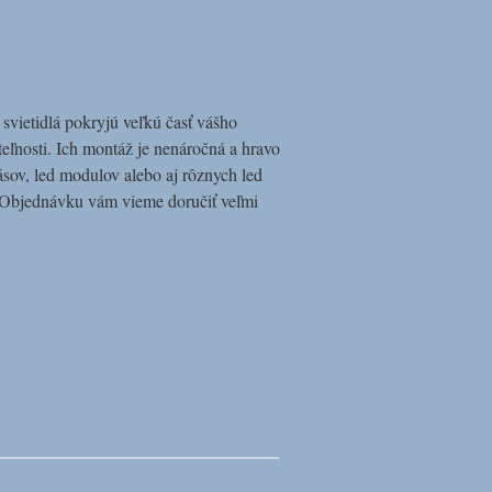
d svietidlá pokryjú veľkú časť vášho
teľnosti. Ich montáž je nenáročná a hravo
pásov, led modulov alebo aj rôznych led
p. Objednávku vám vieme doručiť veľmi