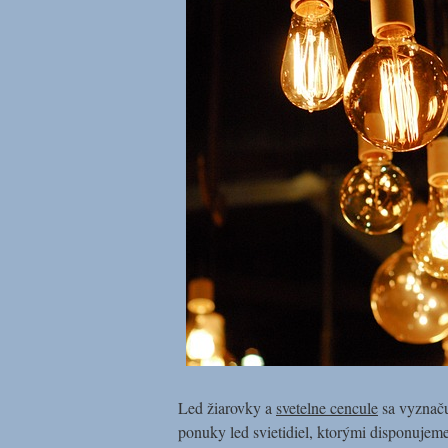
Led žiarovky a
svetelne cencule
sa vyznačuj
ponuky led svietidiel, ktorými disponujeme