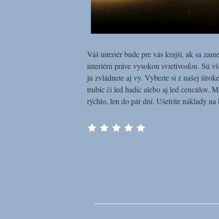
Váš interiér bude pre vás krajší, ak sa zame
interiéru práve vysokou svietivosťou. Sú v
ju zvládnete aj vy.
Vyberte si z našej širok
trubíc či led hadíc alebo aj led cencúlov
rýchlo, len do pár dní. Ušetríte náklady na 