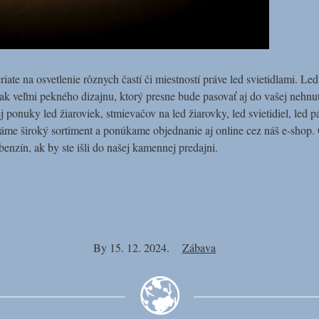
riate na osvetlenie rôznych častí či miestností práve led svietidlami. Le
šak veľmi pekného dizajnu, ktorý presne bude pasovať aj do vašej nehnu
ej ponuky led žiaroviek, stmievačov na led žiarovky, led svietidiel, led 
. Máme široký sortiment a ponúkame objednanie aj online cez náš e-sho
benzín, ak by ste išli do našej kamennej predajni.
By
15. 12. 2024.
Zábava