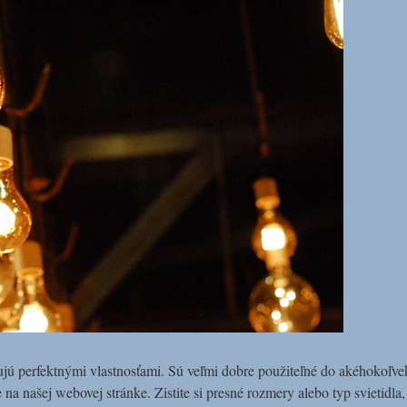
ú perfektnými vlastnosťami. Sú veľmi dobre použiteľné do akéhokoľvek sv
 na našej webovej stránke. Zistite si presné rozmery alebo typ svietidla