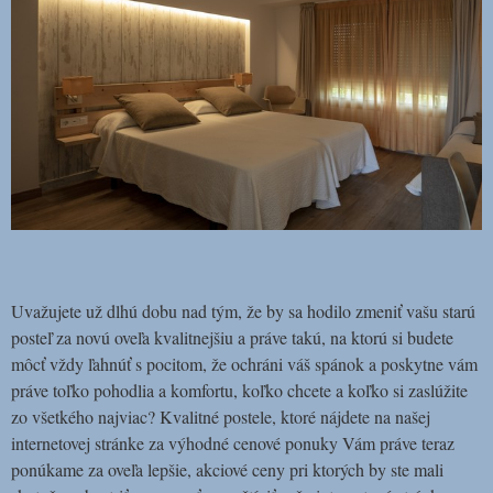
Uvažujete už dlhú dobu nad tým, že by sa hodilo zmeniť vašu starú
posteľ za novú oveľa kvalitnejšiu a práve takú, na ktorú si budete
môcť vždy ľahnúť s pocitom, že ochráni váš spánok a poskytne vám
práve toľko pohodlia a komfortu, koľko chcete a koľko si zaslúžite
zo všetkého najviac? Kvalitné postele, ktoré nájdete na našej
internetovej stránke za výhodné cenové ponuky Vám práve teraz
ponúkame za oveľa lepšie, akciové ceny pri ktorých by ste mali