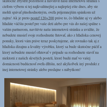
skutočne zbystriť pozornosť a navštíviť našu internetovú stránku s
cieľom výberu si tej najkvalitnejšej a najlepšej ešte dnes, aby ste
mohli spávať plnohodnotným, oveľa príjemnejším spánkom už
zajtra! Ak je preto
posteľ 120×200
práve to, čo hľadáte aj vy alebo
hľadáte väčšiu posteľ pre vaše deti alebo pre vás do našej spálne s
vaším partnerom, navštívte našu internetovú stránku a uvidíte, že
nebudete musieť svoje rozhodnutie ľutovať, ako z hľadiska cenovej
ponuky, ktorú vám práve teraz poskytujeme, ale rovnako tak aj z
hľadiska dizajnu a kvality výrobku, ktorý sa bude skutočne páčiť a
ktorý nebudete musieť oľutovať v prípade sa rozhodnete staviť na
niektorú z našich skvelých postelí, ktoré budú mať vo vašej
domácnosti budúcnosť oveľa dlhšiu, než akýkoľvek iný produkt z
inej internetovej stránky alebo predajne s nábytkom!