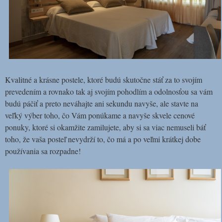
Kvalitné a krásne postele, ktoré budú skutočne stáť za to svojím
prevedením a rovnako tak aj svojím pohodlím a odolnosťou sa vám
budú páčiť a preto neváhajte ani sekundu navyše, ale stavte na
veľký výber toho, čo Vám ponúkame a navyše skvele cenové
ponuky, ktoré si okamžite zamilujete, aby si sa viac nemuseli báť
toho, že vaša posteľ nevydrží to, čo má a po veľmi krátkej dobe
používania sa rozpadne!