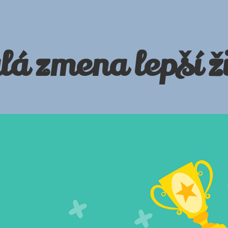
á zmena lepší ž