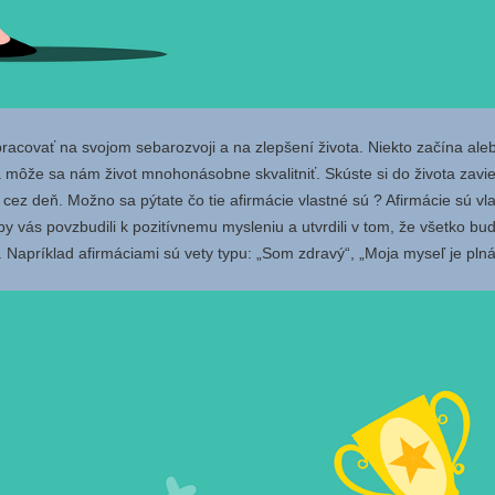
pracovať na svojom sebarozvoji a na zlepšení života. Niekto začína ale
 môže sa nám život mnohonásobne skvalitniť. Skúste si do života zavi
s cez deň.
Možno sa pýtate čo tie afirmácie vlastné sú ? Afirmácie sú vl
aby vás povzbudili k pozitívnemu mysleniu a utvrdili v tom, že všetko bu
 Napríklad afirmáciami sú vety typu: „Som zdravý“, „Moja myseľ je pln