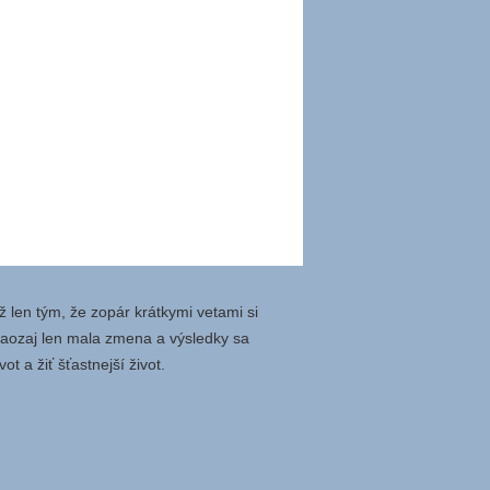
ž len tým, že zopár krátkymi vetami si
 naozaj len mala zmena a výsledky sa
t a žiť šťastnejší život.