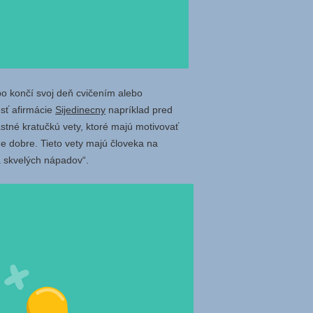
bo končí svoj deň cvičením alebo
esť afirmácie
Sijedinecny
napríklad pred
astné kratučkú vety, ktoré majú motivovať
de dobre. Tieto vety majú človeka na
á skvelých nápadov“.