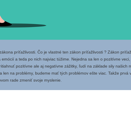
ákona príťažlivosti. Čo je vlastné ten zákon príťažlivosti ? Zákon príťaž
 emócií a teda po nich najviac túžime. Nejedna sa len o pozitívne veci,
itiahnuť pozitívne ale aj negatívne zážitky, ľudí na základe sily našich
 sa len na problémy, budeme mať tých problémov ešte viac. Takže prvá v
rovom rade zmeniť svoje myslenie.