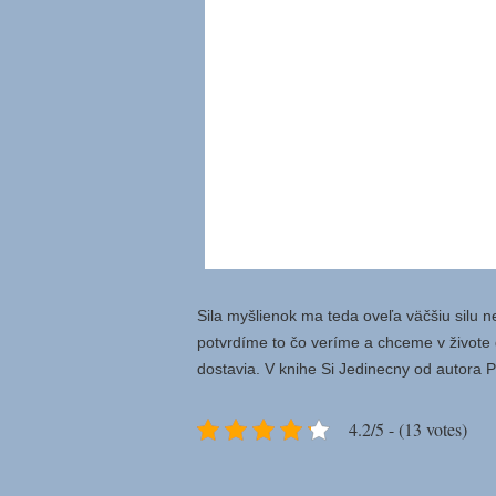
Sila myšlienok ma teda oveľa väčšiu silu n
potvrdíme to čo veríme a chceme v živote 
dostavia. V knihe Si Jedinecny od autora Pa
4.2/5 - (13 votes)