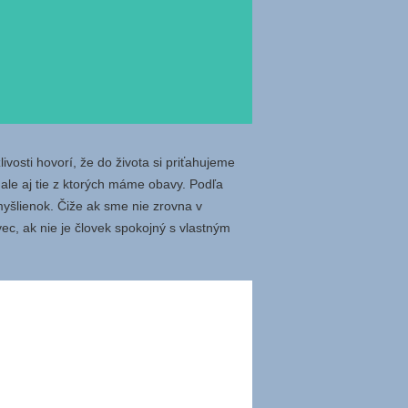
livosti hovorí, že do života si priťahujeme
 ale aj tie z ktorých máme obavy. Podľa
 myšlienok. Čiže ak sme nie zrovna v
ec, ak nie je človek spokojný s vlastným